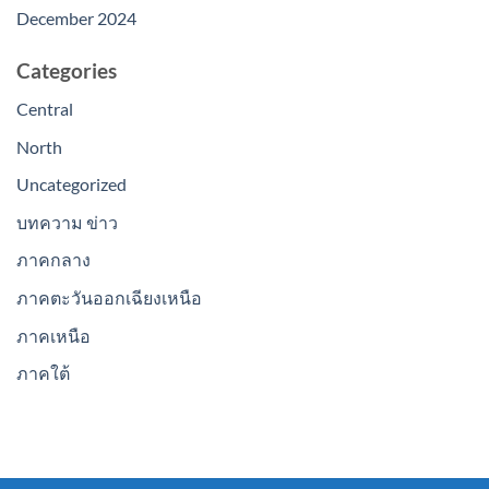
December 2024
Categories
Central
North
Uncategorized
บทความ ข่าว
ภาคกลาง
ภาคตะวันออกเฉียงเหนือ
ภาคเหนือ
ภาคใต้