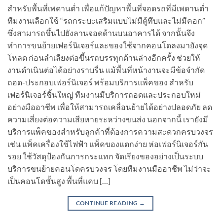
สำหรับพื้นที่เพดานต่ำ เพื่อแก้ปัญหาพื้นที่จอดรถที่มีเพดานต่ำ
ทีมงานเลือกใช้ “รถกระบะเสริมแบบไม่มีตู้ทึบและไม่มีคอก”
ซึ่งสามารถขึ้นไปยังลานจอดด้านบนอาคารได้ จากนั้นจึง
ทำการขนย้ายเฟอร์นิเจอร์และของใช้จากคอนโดลงมายังจุด
โหลด ก่อนลำเลียงต่อขึ้นรถบรรทุกด้านล่างอีกครั้ง ช่วยให้
งานดำเนินต่อได้อย่างราบรื่น แม้พื้นที่หน้างานจะมีข้อจำกัด
ถอด-ประกอบเฟอร์นิเจอร์ พร้อมบริการแพ็คของ สำหรับ
เฟอร์นิเจอร์ชิ้นใหญ่ ทีมงานมีบริการถอดและประกอบใหม่
อย่างมืออาชีพ เพื่อให้สามารถเคลื่อนย้ายได้อย่างปลอดภัย ลด
ความเสี่ยงต่อความเสียหายระหว่างขนส่ง นอกจากนี้ เรายังมี
บริการแพ็คของสำหรับลูกค้าที่ต้องการความสะดวกครบวงจร
เช่น แพ็คเครื่องใช้ไฟฟ้า แพ็คของแตกง่าย ห่อเฟอร์นิเจอร์กัน
รอย ใช้วัสดุป้องกันการกระแทก จัดเรียงของอย่างเป็นระบบ
บริการขนย้ายคอนโดครบวงจร โดยทีมงานมืออาชีพ ไม่ว่าจะ
เป็นคอนโดชั้นสูง พื้นที่แคบ […]
CONTINUE READING
→