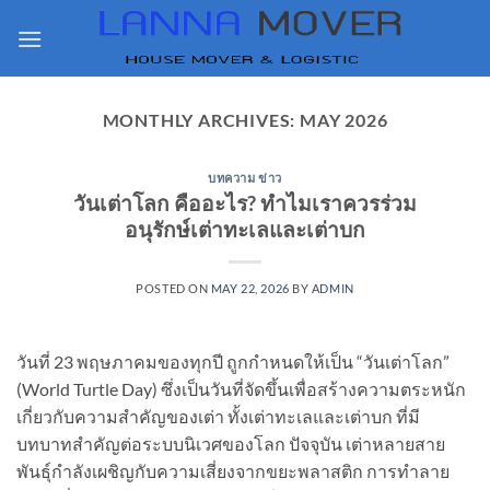
Skip
to
content
MONTHLY ARCHIVES:
MAY 2026
บทความ ข่าว
วันเต่าโลก คืออะไร? ทำไมเราควรร่วม
อนุรักษ์เต่าทะเลและเต่าบก
POSTED ON
MAY 22, 2026
BY
ADMIN
วันที่ 23 พฤษภาคมของทุกปี ถูกกำหนดให้เป็น “วันเต่าโลก”
(World Turtle Day) ซึ่งเป็นวันที่จัดขึ้นเพื่อสร้างความตระหนัก
เกี่ยวกับความสำคัญของเต่า ทั้งเต่าทะเลและเต่าบก ที่มี
บทบาทสำคัญต่อระบบนิเวศของโลก ปัจจุบัน เต่าหลายสาย
พันธุ์กำลังเผชิญกับความเสี่ยงจากขยะพลาสติก การทำลาย