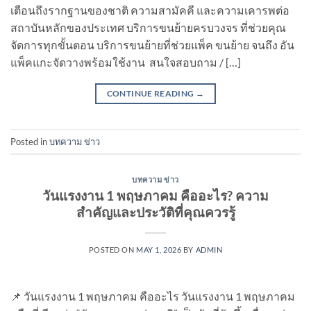
เตือนถึงรากฐานของชาติ ความสามัคคี และความเคารพต่อ
สถาบันหลักของประเทศ บริการขนย้ายครบวงจร ที่ช่วยคุณ
จัดการทุกขั้นตอน บริการขนย้ายที่ช่วยแพ็ค ขนย้าย จนถึง อัน
แพ็คแกะจัดวางพร้อมใช้งาน สนใจสอบถาม / […]
CONTINUE READING
→
Posted in
บทความ ข่าว
บทความ ข่าว
วันแรงงาน 1 พฤษภาคม คืออะไร? ความ
สำคัญและประวัติที่คุณควรรู้
POSTED ON
MAY 1, 2026
BY
ADMIN
📌 วันแรงงาน 1 พฤษภาคม คืออะไร วันแรงงาน 1 พฤษภาคม