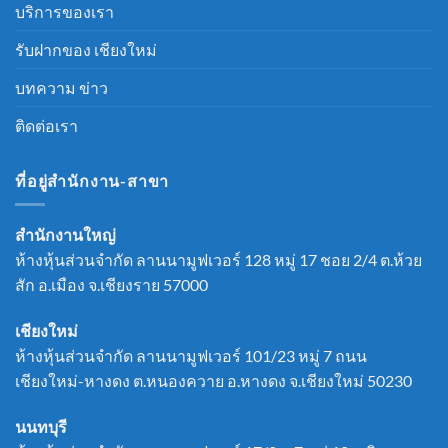
บริการของเรา
รับฝากของ เชียงใหม่
บทความ ข่าว
ติดต่อเรา
ที่อยู่สำนักงาน-สาขา
สำนักงานใหญ่
ห้างหุ้นส่วนจำกัด ลานนามูฟเวอร์ 128 หมู่ 17 ชอย 2/4 ต.ห้วย
สัก อ.เมือง จ.เชียงราย 57000
เชียงใหม่
ห้างหุ้นส่วนจำกัด ลานนามูฟเวอร์ 101/23 หมู่ 7 ถนน
เชียงใหม่-หางดง ต.หนองควาย อ.หางดง จ.เชียงใหม่ 50230
นนทบุรี