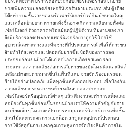
มีประสิทธิภาพ บริการถอดประกอบเฟอร์นิเจอร์ก่อนขนย้าย
ช่วยเพิ่มความปลอดภัย เฟอร์นิเจอร์หลายประเภท เช่น ตู้ เตียง
โต๊ะทำงาน ชั้นวางของ หรือเฟอร์นิเจอร์บิวท์อิน มีขนาดใหญ่
และเคลื่อนย้ายยาก หากยกทั้งชิ้นอาจเกิดความเสียหายทั้งต่อ
เฟอร์นิเจอร์ ตัวอาคาร หรือแม้แต่ผู้ปฏิบัติงาน ทีมงานของเรา
จึงมีบริการถอดประกอบเฟอร์นิเจอร์อย่างถูกวิธี โดยใช้
อุปกรณ์เฉพาะทางและทีมช่างที่มีประสบการณ์ เพื่อให้การขน
ย้ายทำได้สะดวกและปลอดภัยมากขึ้น ข้อดีของการถอด
ประกอบก่อนขนย้าย ได้แก่ ลดโอกาสเกิดรอยแตก รอย
กระแทก ลดความเสี่ยงต่อการเสียหายของบันได ผนัง และลิฟต์
เคลื่อนย้ายสะดวกมากขึ้นในพื้นที่แคบ ช่วยจัดเรียงบนรถขน
ย้ายได้อย่างปลอดภัย แพ็คทุกชิ้นหลังถอดประกอบ เพื่อป้องกัน
ความเสียหายระหว่างขนย้าย หลังจากถอดประกอบ
เฟอร์นิเจอร์หรืออุปกรณ์ต่าง ๆ แล้ว ทีมงานจะทำการแพ็คและ
ห่อป้องกันทุกชิ้นก่อนขึ้นรถขนย้าย เราให้ความสำคัญกับราย
ละเอียดเล็ก ๆ ไม่ว่าจะเป็น การห่อมุมเฟอร์นิเจอร์ การแพ็คชิ้น
ส่วนไม้และกระจก การแยกน็อต สกรู และอุปกรณ์ประกอบ
การใช้วัสดุกันกระแทกคุณภาพสูง การจัดเรียงสินค้าภายใน