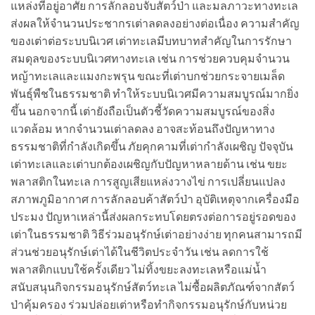
แหล่งที่อยู่อาศัย การลักลอบจับสัตว์ป่า และมลภาวะทางทะเล
ส่งผลให้จำนวนประชากรเต่าลดลงอย่างต่อเนื่อง ความสำคัญ
ของเต่าต่อระบบนิเวศ เต่าทะเลมีบทบาทสำคัญในการรักษา
สมดุลของระบบนิเวศทางทะเล เช่น การช่วยควบคุมจำนวน
หญ้าทะเลและแมงกะพรุน ขณะที่เต่าบกช่วยกระจายเมล็ด
พันธุ์พืชในธรรมชาติ ทำให้ระบบนิเวศมีความสมบูรณ์มากยิ่ง
ขึ้น นอกจากนี้ เต่ายังถือเป็นตัวชี้วัดความสมบูรณ์ของสิ่ง
แวดล้อม หากจำนวนเต่าลดลง อาจสะท้อนถึงปัญหาทาง
ธรรมชาติที่กำลังเกิดขึ้น ภัยคุกคามที่เต่ากำลังเผชิญ ปัจจุบัน
เต่าทะเลและเต่าบกต้องเผชิญกับปัญหาหลายด้าน เช่น ขยะ
พลาสติกในทะเล การสูญเสียแหล่งวางไข่ การเปลี่ยนแปลง
สภาพภูมิอากาศ การลักลอบค้าสัตว์ป่า อุบัติเหตุจากเครื่องมือ
ประมง ปัญหาเหล่านี้ส่งผลกระทบโดยตรงต่อการอยู่รอดของ
เต่าในธรรมชาติ วิธีร่วมอนุรักษ์เต่าอย่างง่าย ทุกคนสามารถมี
ส่วนช่วยอนุรักษ์เต่าได้ในชีวิตประจำวัน เช่น ลดการใช้
พลาสติกแบบใช้ครั้งเดียว ไม่ทิ้งขยะลงทะเลหรือแม่น้ำ
สนับสนุนกิจกรรมอนุรักษ์สัตว์ทะเล ไม่ซื้อผลิตภัณฑ์จากสัตว์
ป่าคุ้มครอง ร่วมปล่อยเต่าหรือทำกิจกรรมอนุรักษ์กับหน่วย