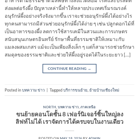
อาหารตามธรรมชาติ มลพิษทางสิ่งแวดล้อม โรคและปรสิตที่
ส่งผลต่อรังผึ้ง ปัญหาเหล่านี้ทำให้หลายประเทศเริ่มรณรงค์
อนุรักษ์ผึ้งอย่างจริงจังมากขึ้น เราจะช่วยอนุรักษ์ผึ้งได้อย่างไร
ทุกคนสามารถมีส่วนช่วยอนุรักษ์ผึ้งได้ง่าย ๆ เช่น ปลูกดอกไม้ที่
เป็นอาหารของผึ้ง ลดการใช้สารเคมีในสวนและการเกษตร
สนับสนุนเกษตรอินทรีย์ รักษาพื้นที่ธรรมชาติให้เหมาะกับ
แมลงผสมเกสร แม้จะเป็นเพียงสิ่งเล็ก ๆ แต่ก็สามารถช่วยรักษา
สมดุลของธรรมชาติและช่วยให้ผึ้งอยู่รอดได้ในระยะยาว […]
CONTINUE READING
→
Posted in
บทความ ข่าว
|
Tagged
บริการขนย้าย
,
ย้ายบ้านเชียงใหม่
NORTH
,
บทความ ข่าว
,
ภาคเหนือ
ขนย้ายคอนโดชั้น 8 เฟอร์นิเจอร์ชิ้นใหญ่ลง
ลิฟท์ไม่ได้ เราจัดการได้ครบจบในงานเดียว
POSTED ON
MAY 18, 2026
BY
ADMIN