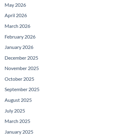
May 2026
April 2026
March 2026
February 2026
January 2026
December 2025
November 2025
October 2025
September 2025
August 2025
July 2025
March 2025
January 2025