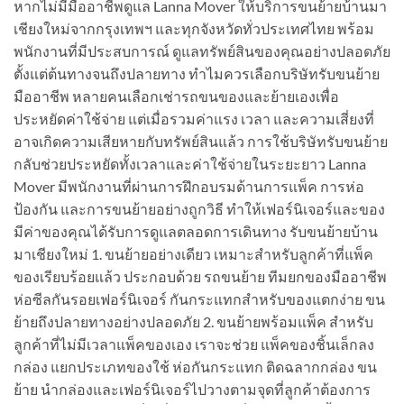
หากไม่มีมืออาชีพดูแล Lanna Mover ให้บริการขนย้ายบ้านมา
เชียงใหม่จากกรุงเทพฯ และทุกจังหวัดทั่วประเทศไทย พร้อม
พนักงานที่มีประสบการณ์ ดูแลทรัพย์สินของคุณอย่างปลอดภัย
ตั้งแต่ต้นทางจนถึงปลายทาง ทำไมควรเลือกบริษัทรับขนย้าย
มืออาชีพ หลายคนเลือกเช่ารถขนของและย้ายเองเพื่อ
ประหยัดค่าใช้จ่าย แต่เมื่อรวมค่าแรง เวลา และความเสี่ยงที่
อาจเกิดความเสียหายกับทรัพย์สินแล้ว การใช้บริษัทรับขนย้าย
กลับช่วยประหยัดทั้งเวลาและค่าใช้จ่ายในระยะยาว Lanna
Mover มีพนักงานที่ผ่านการฝึกอบรมด้านการแพ็ค การห่อ
ป้องกัน และการขนย้ายอย่างถูกวิธี ทำให้เฟอร์นิเจอร์และของ
มีค่าของคุณได้รับการดูแลตลอดการเดินทาง รับขนย้ายบ้าน
มาเชียงใหม่ 1. ขนย้ายอย่างเดียว เหมาะสำหรับลูกค้าที่แพ็ค
ของเรียบร้อยแล้ว ประกอบด้วย รถขนย้าย ทีมยกของมืออาชีพ
ห่อซีลกันรอยเฟอร์นิเจอร์ กันกระแทกสำหรับของแตกง่าย ขน
ย้ายถึงปลายทางอย่างปลอดภัย 2. ขนย้ายพร้อมแพ็ค สำหรับ
ลูกค้าที่ไม่มีเวลาแพ็คของเอง เราจะช่วย แพ็คของชิ้นเล็กลง
กล่อง แยกประเภทของใช้ ห่อกันกระแทก ติดฉลากกล่อง ขน
ย้าย นำกล่องและเฟอร์นิเจอร์ไปวางตามจุดที่ลูกค้าต้องการ