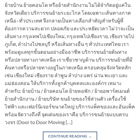
ย้ายบ้าน ย้ายคอนโด หรือย้ายสำนักงาน ไม่ได้จำกัดอยู่แค่ใน
จังหวัดเดียว บริการขนย้ายระยะไกล โดยเฉพาะเส้นทางภาค
เหนือ–ทั่วประเทศ จึงกลายเป็นทางเลือกสำคัญสำหรับผู้ที่
ต้องการความสะดวก ปลอดภัย และประหยัดเวลา ไม่ว่าจะเป็น
เส้นทาง กรุงเทพไปเชียงใหม่, กรุงเทพไปเชียงราย, เชียงรายไป
ภูเก็ต, ลำปางไปชลบุรี หรือเส้นทางอื่น ๆ ทั่วประเทศไทย เรา
พร้อมดูแลทุกขั้นตอนอย่างมืออาชีพ บริการขนย้ายต้นทาง
หรือปลายทางภาคเหนือ เราเชี่ยวชาญด้าน บริการขนย้ายที่มี
ต้นทางหรือปลายทางอยู่ในภาคเหนือ ครอบคลุมจังหวัดหลัก
เช่น เชียงใหม่ เชียงราย ลำพูน ลำปาง แพร่ น่าน พะเยา และ
แม่ฮ่องสอน ให้บริการทั้งลูกค้าบุคคลและองค์กร เหมาะ
สำหรับ: ย้ายบ้าน / ย้ายคอนโด ย้ายหอพัก / ย้ายอพาร์ตเมนต์
ย้ายสำนักงาน / ย้ายบริษัท ขนย้ายของใช้ส่วนตัว เครื่องใช้
ไฟฟ้า และเฟอร์นิเจอร์ขนาดใหญ่ บริการแพ็คของและอันแพ็ค
พร้อมจัดวางถึงที่ จุดเด่นของเราคือ บริการขนย้ายแบบครบ
วงจร (Door to Door Moving […]
CONTINUE READING
→