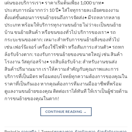
เด่นของบริการเรา• ราคาเริ่มต้นเพียง 1,000 บาท•
ประสบการณ์มากกว่า 10 ปี• ใส่ใจทุกรายละเอียดของงาน
ตั้งแต่ขั้นตอนการขนย้ายจนถึงการจัดส่ง• มีรถหลากหลาย
ประเภท พร้อมให้บริการทุกงานขนย้าย ไม่ว่าจะเป็นขนย้าย
บ้าน ขนย้ายสินค้า หรือขนของทั่วไป บริการของเรา• รถ
กระบะขนของตาก: เหมาะสำหรับการขนย้ายสิ่งของทั่วไป
เช่น เฟอร์นิเจอร์ เครื่องใช้ไฟฟ้า หรือสัมภาระส่วนตัว• รถหก
ล้อรับจ้างตาก: รองรับการขนย้ายของขนาดใหญ่ เช่น สินค้า
โรงงาน วัสดุก่อสร้าง• รถสิบล้อรับจ้าง: สำหรับงานขนส่ง
สินค้าปริมาณมาก เราให้ความสำคัญกับคุณภาพและการ
บริการที่เป็นมิตร พร้อมตอบโจทย์ทุกความต้องการของคุณใน
ราคาที่เป็นกันเอง หากคุณต้องการทีมงานมืออาชีพที่พร้อม
ดูแลงานขนย้ายของคุณ ติดต่อเราได้ทันที ให้เราเป็นผู้ช่วยด้าน
การขนย้ายของคุณในตาก!
CONTINUE READING
→
Posted in
ภาคเหนือ
|
Tagged
ขนของตาก
,
ย้ายบ้านตาก
,
ย้ายสำนักงานตาก
,