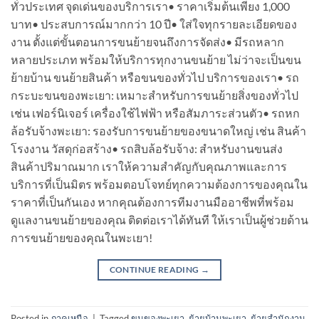
ทั่วประเทศ จุดเด่นของบริการเรา• ราคาเริ่มต้นเพียง 1,000
บาท• ประสบการณ์มากกว่า 10 ปี• ใส่ใจทุกรายละเอียดของ
งาน ตั้งแต่ขั้นตอนการขนย้ายจนถึงการจัดส่ง• มีรถหลาก
หลายประเภท พร้อมให้บริการทุกงานขนย้าย ไม่ว่าจะเป็นขน
ย้ายบ้าน ขนย้ายสินค้า หรือขนของทั่วไป บริการของเรา• รถ
กระบะขนของพะเยา: เหมาะสำหรับการขนย้ายสิ่งของทั่วไป
เช่น เฟอร์นิเจอร์ เครื่องใช้ไฟฟ้า หรือสัมภาระส่วนตัว• รถหก
ล้อรับจ้างพะเยา: รองรับการขนย้ายของขนาดใหญ่ เช่น สินค้า
โรงงาน วัสดุก่อสร้าง• รถสิบล้อรับจ้าง: สำหรับงานขนส่ง
สินค้าปริมาณมาก เราให้ความสำคัญกับคุณภาพและการ
บริการที่เป็นมิตร พร้อมตอบโจทย์ทุกความต้องการของคุณใน
ราคาที่เป็นกันเอง หากคุณต้องการทีมงานมืออาชีพที่พร้อม
ดูแลงานขนย้ายของคุณ ติดต่อเราได้ทันที ให้เราเป็นผู้ช่วยด้าน
การขนย้ายของคุณในพะเยา!
CONTINUE READING
→
Posted in
ภาคเหนือ
|
Tagged
ขนของพะเยา
,
ย้ายบ้านพะเยา
,
ย้ายสำนักงาน