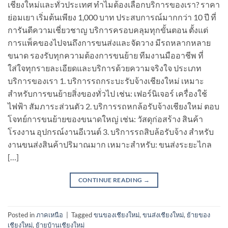
เชียงใหม่และทั่วประเทศ ทำไมต้องเลือกบริการของเรา? ราคา
ย่อมเยา เริ่มต้นเพียง 1,000 บาท ประสบการณ์มากกว่า 10 ปี ที่
การันตีความเชี่ยวชาญ บริการครอบคลุมทุกขั้นตอน ตั้งแต่
การแพ็คของไปจนถึงการขนส่งและจัดวาง มีรถหลากหลาย
ขนาด รองรับทุกความต้องการขนย้าย ทีมงานมืออาชีพ ที่
ใส่ใจทุกรายละเอียดและบริการด้วยความจริงใจ ประเภท
บริการของเรา 1. บริการรถกระบะรับจ้างเชียงใหม่ เหมาะ
สำหรับการขนย้ายสิ่งของทั่วไป เช่น: เฟอร์นิเจอร์ เครื่องใช้
ไฟฟ้า สัมภาระส่วนตัว 2. บริการรถหกล้อรับจ้างเชียงใหม่ ตอบ
โจทย์การขนย้ายของขนาดใหญ่ เช่น: วัสดุก่อสร้าง สินค้า
โรงงาน อุปกรณ์งานอีเวนต์ 3. บริการรถสิบล้อรับจ้าง สำหรับ
งานขนส่งสินค้าปริมาณมาก เหมาะสำหรับ: ขนส่งระยะไกล
[…]
CONTINUE READING
→
Posted in
ภาคเหนือ
|
Tagged
ขนของเชียงใหม่
,
ขนส่งเชียงใหม่
,
ย้ายของ
เชียงใหม่
,
ย้ายบ้านเชียงใหม่