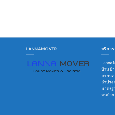
LANNAMOVER
บริกา
Lanna M
บ้าน ย
ครอบคลุ
ลำปาง 
มาตรฐา
ขนย้าย