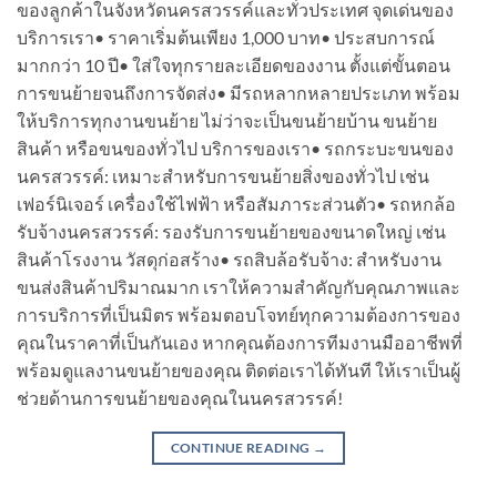
ของลูกค้าในจังหวัดนครสวรรค์และทั่วประเทศ จุดเด่นของ
บริการเรา• ราคาเริ่มต้นเพียง 1,000 บาท• ประสบการณ์
มากกว่า 10 ปี• ใส่ใจทุกรายละเอียดของงาน ตั้งแต่ขั้นตอน
การขนย้ายจนถึงการจัดส่ง• มีรถหลากหลายประเภท พร้อม
ให้บริการทุกงานขนย้าย ไม่ว่าจะเป็นขนย้ายบ้าน ขนย้าย
สินค้า หรือขนของทั่วไป บริการของเรา• รถกระบะขนของ
นครสวรรค์: เหมาะสำหรับการขนย้ายสิ่งของทั่วไป เช่น
เฟอร์นิเจอร์ เครื่องใช้ไฟฟ้า หรือสัมภาระส่วนตัว• รถหกล้อ
รับจ้างนครสวรรค์: รองรับการขนย้ายของขนาดใหญ่ เช่น
สินค้าโรงงาน วัสดุก่อสร้าง• รถสิบล้อรับจ้าง: สำหรับงาน
ขนส่งสินค้าปริมาณมาก เราให้ความสำคัญกับคุณภาพและ
การบริการที่เป็นมิตร พร้อมตอบโจทย์ทุกความต้องการของ
คุณในราคาที่เป็นกันเอง หากคุณต้องการทีมงานมืออาชีพที่
พร้อมดูแลงานขนย้ายของคุณ ติดต่อเราได้ทันที ให้เราเป็นผู้
ช่วยด้านการขนย้ายของคุณในนครสวรรค์!
CONTINUE READING
→