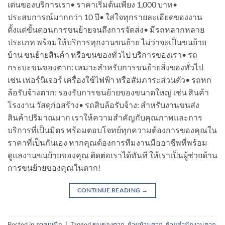
เด่นของบริการเรา• ราคาเริ่มต้นเพียง 1,000 บาท•
ประสบการณ์มากกว่า 10 ปี• ใส่ใจทุกรายละเอียดของงาน
ตั้งแต่ขั้นตอนการขนย้ายจนถึงการจัดส่ง• มีรถหลากหลาย
ประเภท พร้อมให้บริการทุกงานขนย้าย ไม่ว่าจะเป็นขนย้าย
บ้าน ขนย้ายสินค้า หรือขนของทั่วไป บริการของเรา• รถ
กระบะขนของตาก: เหมาะสำหรับการขนย้ายสิ่งของทั่วไป
เช่น เฟอร์นิเจอร์ เครื่องใช้ไฟฟ้า หรือสัมภาระส่วนตัว• รถหก
ล้อรับจ้างตาก: รองรับการขนย้ายของขนาดใหญ่ เช่น สินค้า
โรงงาน วัสดุก่อสร้าง• รถสิบล้อรับจ้าง: สำหรับงานขนส่ง
สินค้าปริมาณมาก เราให้ความสำคัญกับคุณภาพและการ
บริการที่เป็นมิตร พร้อมตอบโจทย์ทุกความต้องการของคุณใน
ราคาที่เป็นกันเอง หากคุณต้องการทีมงานมืออาชีพที่พร้อม
ดูแลงานขนย้ายของคุณ ติดต่อเราได้ทันที ให้เราเป็นผู้ช่วยด้าน
การขนย้ายของคุณในตาก!
CONTINUE READING
→
Posted in
ภาคเหนือ
|
Tagged
ขนของตาก
,
ย้ายบ้านตาก
,
ย้ายสำนักงานตาก
,