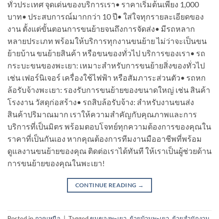
ทั่วประเทศ จุดเด่นของบริการเรา• ราคาเริ่มต้นเพียง 1,000
บาท• ประสบการณ์มากกว่า 10 ปี• ใส่ใจทุกรายละเอียดของ
งาน ตั้งแต่ขั้นตอนการขนย้ายจนถึงการจัดส่ง• มีรถหลาก
หลายประเภท พร้อมให้บริการทุกงานขนย้าย ไม่ว่าจะเป็นขน
ย้ายบ้าน ขนย้ายสินค้า หรือขนของทั่วไป บริการของเรา• รถ
กระบะขนของพะเยา: เหมาะสำหรับการขนย้ายสิ่งของทั่วไป
เช่น เฟอร์นิเจอร์ เครื่องใช้ไฟฟ้า หรือสัมภาระส่วนตัว• รถหก
ล้อรับจ้างพะเยา: รองรับการขนย้ายของขนาดใหญ่ เช่น สินค้า
โรงงาน วัสดุก่อสร้าง• รถสิบล้อรับจ้าง: สำหรับงานขนส่ง
สินค้าปริมาณมาก เราให้ความสำคัญกับคุณภาพและการ
บริการที่เป็นมิตร พร้อมตอบโจทย์ทุกความต้องการของคุณใน
ราคาที่เป็นกันเอง หากคุณต้องการทีมงานมืออาชีพที่พร้อม
ดูแลงานขนย้ายของคุณ ติดต่อเราได้ทันที ให้เราเป็นผู้ช่วยด้าน
การขนย้ายของคุณในพะเยา!
CONTINUE READING
→
Posted in
ภาคเหนือ
|
Tagged
ขนของพะเยา
,
ย้ายบ้านพะเยา
,
ย้ายสำนักงาน