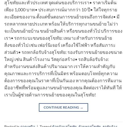
สุโขทัยและทั่วประเทศ จุดเด่นของบริการเรา• ราคาเริ่มต้น
เพียง 1,000 บาท• ประสบการณ์มากกว่า 10 ปี• ใส่ใจทุกราย
ละเอียดของงาน ตั้งแต่ขั้นตอนการขนย้ายจนถึงการจัดส่ง• มี
รถหลากหลายประเภท พร้อมให้บริการทุกงานขนย้าย ไม่ว่า
จะเป็นขนย้ายบ้าน ขนย้ายสินค้า หรือขนของทั่วไป บริการของ
เรา• รถกระบะขนของสุโขทัย: เหมาะสำหรับการขนย้าย
สิ่งของทั่วไป เช่น เฟอร์นิเจอร์ เครื่องใช้ไฟฟ้า หรือสัมภาระ
ส่วนตัว• รถหกล้อรับจ้างสุโขทัย: รองรับการขนย้ายของขนาด
ใหญ่ เช่น สินค้าโรงงาน วัสดุก่อสร้าง• รถสิบล้อรับจ้าง:
สำหรับงานขนส่งสินค้าปริมาณมาก เราให้ความสำคัญกับ
คุณภาพและการบริการที่เป็นมิตร พร้อมตอบโจทย์ทุกความ
ต้องการของคุณในราคาที่เป็นกันเอง หากคุณต้องการทีมงาน
มืออาชีพที่พร้อมดูแลงานขนย้ายของคุณ ติดต่อเราได้ทันที ให้
เราเป็นผู้ช่วยด้านการขนย้ายของคุณในสุโขทัย!
CONTINUE READING
→
Posted in
ภาคเหนือ
|
Tagged
ย้ายบ้านสุโขทัย
,
ย้ายหอสุโขทัย
,
รถรับจ้าง