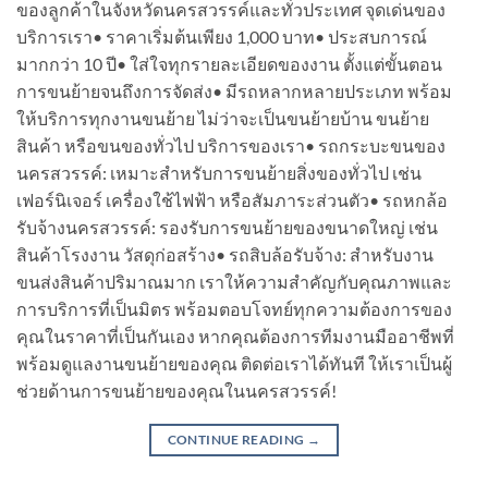
ของลูกค้าในจังหวัดนครสวรรค์และทั่วประเทศ จุดเด่นของ
บริการเรา• ราคาเริ่มต้นเพียง 1,000 บาท• ประสบการณ์
มากกว่า 10 ปี• ใส่ใจทุกรายละเอียดของงาน ตั้งแต่ขั้นตอน
การขนย้ายจนถึงการจัดส่ง• มีรถหลากหลายประเภท พร้อม
ให้บริการทุกงานขนย้าย ไม่ว่าจะเป็นขนย้ายบ้าน ขนย้าย
สินค้า หรือขนของทั่วไป บริการของเรา• รถกระบะขนของ
นครสวรรค์: เหมาะสำหรับการขนย้ายสิ่งของทั่วไป เช่น
เฟอร์นิเจอร์ เครื่องใช้ไฟฟ้า หรือสัมภาระส่วนตัว• รถหกล้อ
รับจ้างนครสวรรค์: รองรับการขนย้ายของขนาดใหญ่ เช่น
สินค้าโรงงาน วัสดุก่อสร้าง• รถสิบล้อรับจ้าง: สำหรับงาน
ขนส่งสินค้าปริมาณมาก เราให้ความสำคัญกับคุณภาพและ
การบริการที่เป็นมิตร พร้อมตอบโจทย์ทุกความต้องการของ
คุณในราคาที่เป็นกันเอง หากคุณต้องการทีมงานมืออาชีพที่
พร้อมดูแลงานขนย้ายของคุณ ติดต่อเราได้ทันที ให้เราเป็นผู้
ช่วยด้านการขนย้ายของคุณในนครสวรรค์!
CONTINUE READING
→