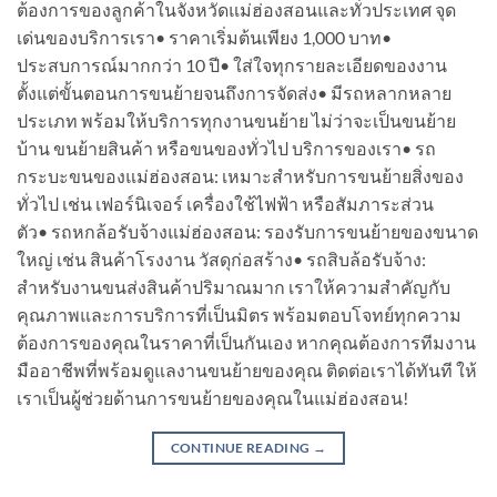
ต้องการของลูกค้าในจังหวัดแม่ฮ่องสอนและทั่วประเทศ จุด
เด่นของบริการเรา• ราคาเริ่มต้นเพียง 1,000 บาท•
ประสบการณ์มากกว่า 10 ปี• ใส่ใจทุกรายละเอียดของงาน
ตั้งแต่ขั้นตอนการขนย้ายจนถึงการจัดส่ง• มีรถหลากหลาย
ประเภท พร้อมให้บริการทุกงานขนย้าย ไม่ว่าจะเป็นขนย้าย
บ้าน ขนย้ายสินค้า หรือขนของทั่วไป บริการของเรา• รถ
กระบะขนของแม่ฮ่องสอน: เหมาะสำหรับการขนย้ายสิ่งของ
ทั่วไป เช่น เฟอร์นิเจอร์ เครื่องใช้ไฟฟ้า หรือสัมภาระส่วน
ตัว• รถหกล้อรับจ้างแม่ฮ่องสอน: รองรับการขนย้ายของขนาด
ใหญ่ เช่น สินค้าโรงงาน วัสดุก่อสร้าง• รถสิบล้อรับจ้าง:
สำหรับงานขนส่งสินค้าปริมาณมาก เราให้ความสำคัญกับ
คุณภาพและการบริการที่เป็นมิตร พร้อมตอบโจทย์ทุกความ
ต้องการของคุณในราคาที่เป็นกันเอง หากคุณต้องการทีมงาน
มืออาชีพที่พร้อมดูแลงานขนย้ายของคุณ ติดต่อเราได้ทันที ให้
เราเป็นผู้ช่วยด้านการขนย้ายของคุณในแม่ฮ่องสอน!
CONTINUE READING
→