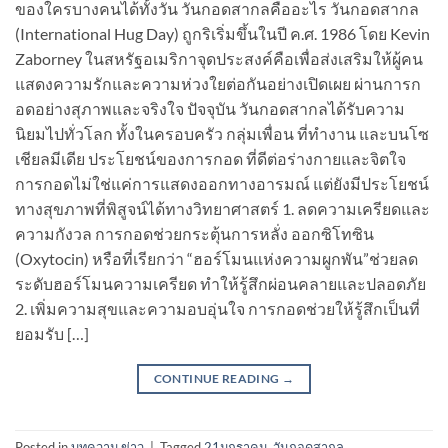
ของใครบางคนได้ทั้งวัน วันกอดสากลคืออะไร วันกอดสากล
(International Hug Day) ถูกริเริ่มขึ้นในปี ค.ศ. 1986 โดย Kevin
Zaborney ในสหรัฐอเมริกาจุดประสงค์คือเพื่อส่งเสริมให้ผู้คน
แสดงความรักและความห่วงใยต่อกันอย่างเปิดเผย ผ่านการก
อดอย่างสุภาพและจริงใจ ปัจจุบัน วันกอดสากลได้รับความ
นิยมไปทั่วโลก ทั้งในครอบครัว กลุ่มเพื่อน ที่ทำงาน และบนโซ
เชียลมีเดีย ประโยชน์ของการกอด ที่ดีต่อร่างกายและจิตใจ
การกอดไม่ใช่แค่การแสดงออกทางอารมณ์ แต่ยังมีประโยชน์
ทางสุขภาพที่พิสูจน์ได้ทางวิทยาศาสตร์ 1. ลดความเครียดและ
ความกังวล การกอดช่วยกระตุ้นการหลั่ง ออกซิโทซิน
(Oxytocin) หรือที่เรียกว่า “ฮอร์โมนแห่งความผูกพัน”ช่วยลด
ระดับฮอร์โมนความเครียด ทำให้รู้สึกผ่อนคลายและปลอดภัย
2. เพิ่มความสุขและความอบอุ่นใจ การกอดช่วยให้รู้สึกเป็นที่
ยอมรับ […]
CONTINUE READING
→
Posted in
บทความ ข่าว
|
Tagged
21มกราคม
,
วันกอดสากล